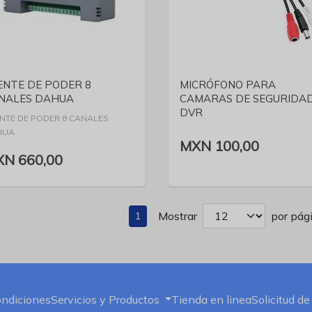
VER DETALLE
VER DETALLE
ENTE DE PODER 8
MICRÓFONO PARA
NALES DAHUA
CAMARAS DE SEGURIDAD
DVR
NTE DE PODER 8 CANALES
HUA
MXN 100,00
N 660,00
Mostrar
por pági
1
ondiciones
Servicios y Productos
Tienda en linea
Solicitud de