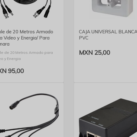
VER DETALLE
VER DETALLE
le de 20 Metros Armado
CAJA UNIVERSAL BLANC
a Video y Energia/ Para
PVC
mara
MXN 25,00
le de 20 Metros Armado para
eo y Energia
N 95,00