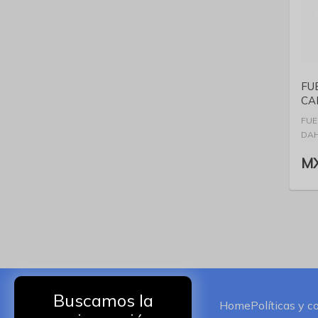
FU
CA
FUE
DA
MX
Buscamos la
Home
Políticas y c