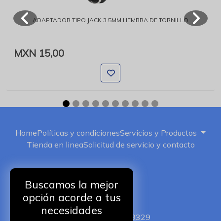
ADAPTADOR TIPO JACK 3.5MM HEMBRA DE TORNILLO
MXN 15,00
Home
Políticas y condiciones
Servicios y Productos
Tienda en linea
Solicitud de servicio y contacto
Buscamos la mejor
opción acorde a tus
ISERVIC
necesidades
+52 5511149329