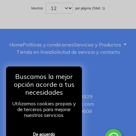
Mostrar
por página (Total: 1)
Home
Políticas y condiciones
Servicios y Productos
Tienda en linea
Solicitud de servicio y contacto
Buscamos la mejor
opción acorde a tus
ISERVIC
necesidades
+52 5511149329
Utilizamos cookies propias y
iservic@iservic.com
de terceros para mejorar
+525510250608
nuestros servicios.
De acuerdo