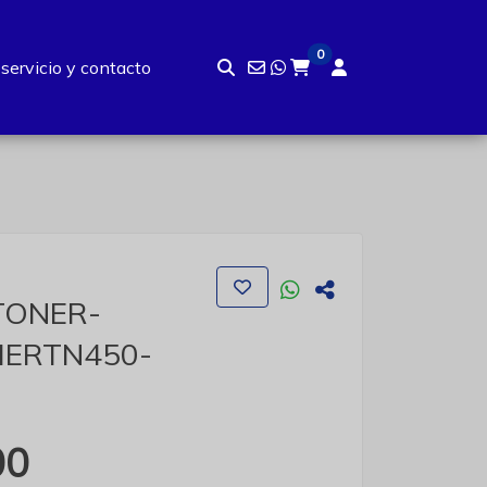
0
 servicio y contacto
TONER-
ERTN450-
00