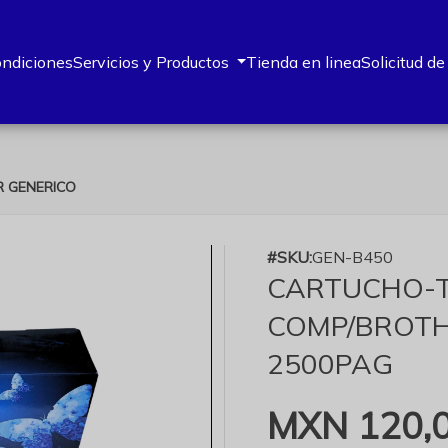
ondiciones
Servicios y Productos
Tienda en linea
Solicitud de
R GENERICO
#SKU:
GEN-B450
CARTUCHO-
COMP/BROTH
2500PAG
MXN 120,