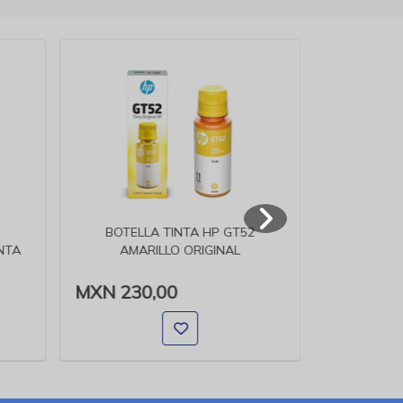
BOTELLA TINTA HP GT52
BOTELL
NTA
AMARILLO ORIGINAL
MAG
MXN 230,00
MXN 230