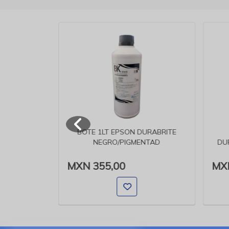
BOTE 1LT EPSON DURABRITE
NEGRO/PIGMENTAD
DU
ILLO CON
O
MXN 355,00
MXN