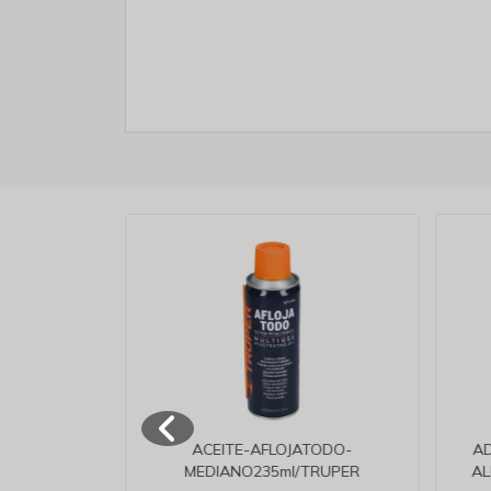
 LIBRES
ACEITE-AFLOJATODO-
AD
 C
MEDIANO235ml/TRUPER
AL