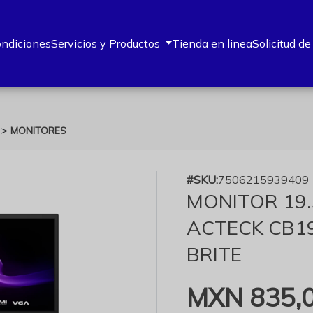
ondiciones
Servicios y Productos
Tienda en linea
Solicitud de
>
O
MONITORES
#SKU:
7506215939409
MONITOR 19
ACTECK CB1
BRITE
MXN 835,