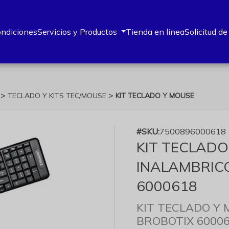
ondiciones
Servicios y Productos
Tienda en linea
Solicitud de
>
>
O
TECLADO Y KITS TEC/MOUSE
KIT TECLADO Y MOUSE
#SKU:
7500896000618
KIT TECLADO
INALAMBRIC
6000618
KIT TECLADO Y
BROBOTIX 6000