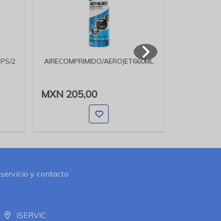
PS/2
AIRECOMPRIMIDO/AEROJET660ML
ANTIVI
INTERNET S
MXN 205,00
MXN 380
 servicio y contacto
ISERVIC