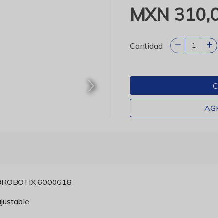
MXN 310,
Cantidad
C
AG
BROBOTIX 6000618
ajustable