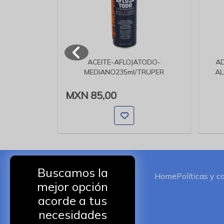
 LIBRES
ACEITE-AFLOJATODO-
AD
 C
MEDIANO235ml/TRUPER
AL
MXN 85,00
Buscamos la
Home
Políticas y c
mejor opción
acorde a tus
necesidades