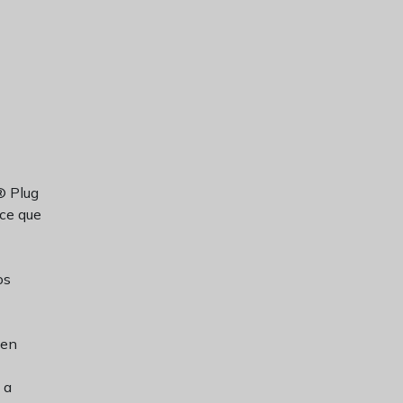
® Plug
ace que
os
 en
 a