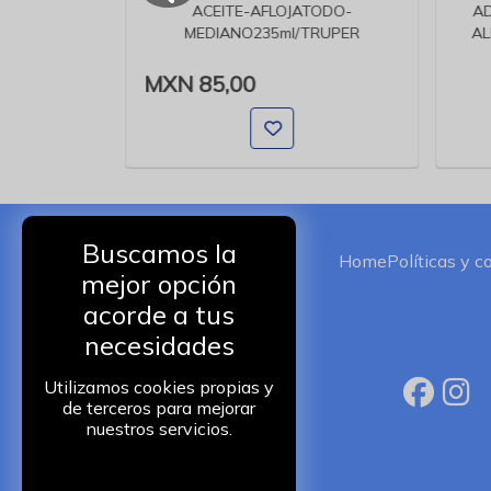
 LIBRES
ACEITE-AFLOJATODO-
AD
 C
MEDIANO235ml/TRUPER
AL
MXN 85,00
Buscamos la
Home
Políticas y c
mejor opción
acorde a tus
necesidades
Utilizamos cookies propias y
de terceros para mejorar
nuestros servicios.