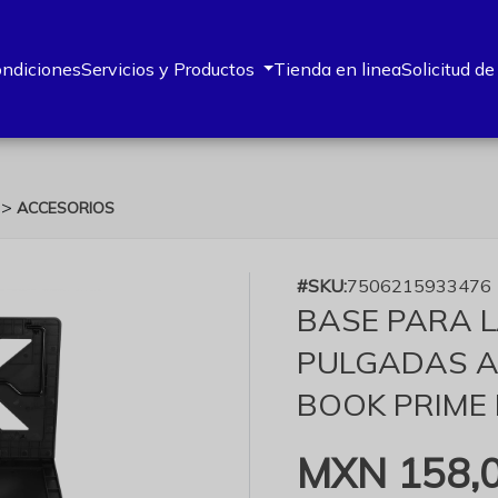
ondiciones
Servicios y Productos
Tienda en linea
Solicitud de
>
O
ACCESORIOS
#SKU:
7506215933476
BASE PARA L
PULGADAS A
BOOK PRIME
MXN 158,